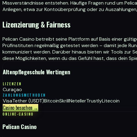
Missverständnisse entstehen. Häufige Fragen rund um Pelic
Anliegen, etwa zur Kontoüberprüfung oder zu Auszahlungen, sc
Lizenzierung & Fairness
Pelican Casino betreibt seine Plattform auf Basis einer gülti
Prüfinstituten regelmäßig getestet werden – damit jede Ru
kommuniziert werden. Darüber hinaus bieten wir Tools zur Sel
diese Möglichkeiten, wenn du das Gefühl hast, dass dein Spi
Altenpflegeschule Wertingen
LIZENZEN
Curaçao
ZAHLUNGSMETHODEN
Visa
Tether (USDT)
Bitcoin
Skrill
Neteller
Trustly
Litecoin
Casino besuchen
→
ONLINE-CASINO
Pelican Casino