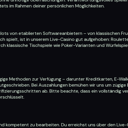
stets im Rahmen deiner persönlichen Möglichkeiten.
 Slots von etablierten Softwareanbietern – von klassischen F
ch spielt, ist in unserem Live-Casino gut aufgehoben: Roulet
ch klassische Tischspiele wie Poker-Varianten und Würfelspiel
ngige Methoden zur Verfügung – darunter Kreditkarten, E-Wall
gutgeschrieben. Bei Auszahlungen bemühen wir uns um zügige 
ierungsschritten ab. Bitte beachte, dass ein vollständig veri
rschlüsselt.
nd kompetent zu bearbeiten. Du erreichst uns über den Live-C